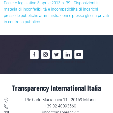
Decreto legislativo 8 aprile 2013 n. 39 - Disposizioni in
materia di inconferibilità e incompatibilità di incarichi
presso le pubbliche amministrazioni e presso gli enti privati
in controllo pubblico
Facebook
Instagram
Twitter
Linkedin
Youtube
Transparency International Italia
P.le Carlo Maciachini 11 - 20159 Milano
+39 02 40093560
info@transparency.it